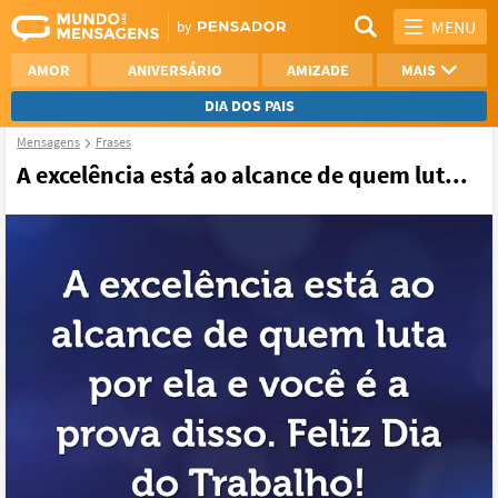
MENU
AMOR
ANIVERSÁRIO
AMIZADE
MAIS
DIA DOS PAIS
Mensagens
Frases
REFLEXÃO
AGRADECIMENTO
A excelência está ao alcance de quem lut...
SAUDADE
OTIMISMO
NAMORO
VER TODAS