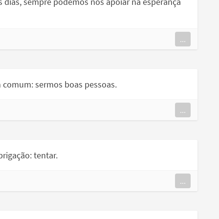
os dias, sempre podemos nos apoiar na esperança
...
m comum: sermos boas pessoas.
...
igação: tentar.
...