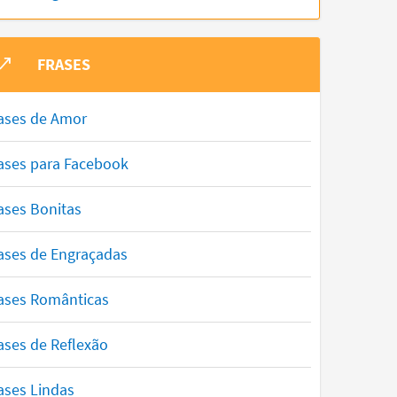
FRASES
ases de Amor
ases para Facebook
ases Bonitas
ases de Engraçadas
ases Românticas
ases de Reflexão
ases Lindas