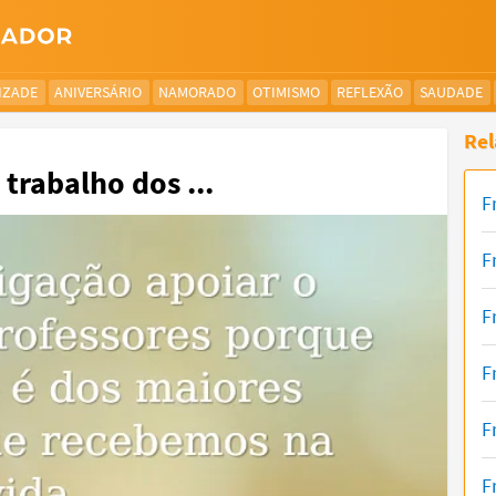
IZADE
ANIVERSÁRIO
NAMORADO
OTIMISMO
REFLEXÃO
SAUDADE
Rel
trabalho dos ...
F
F
F
F
F
F