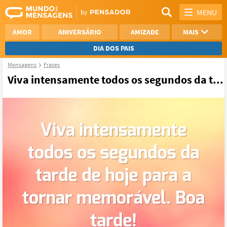
MENU
AMOR
ANIVERSÁRIO
AMIZADE
MAIS
DIA DOS PAIS
Mensagens
Frases
REFLEXÃO
AGRADECIMENTO
Viva intensamente todos os segundos da t...
SAUDADE
OTIMISMO
NAMORO
VER TODAS