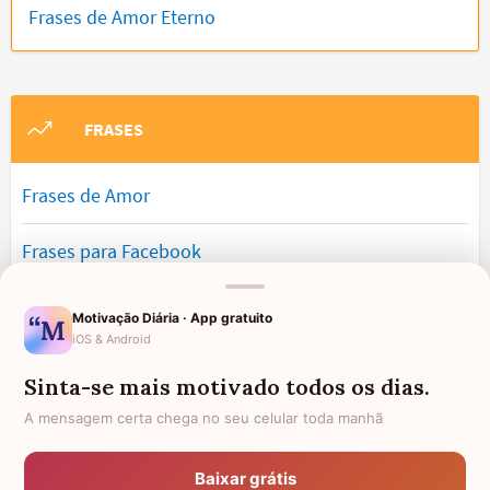
Frases de Amor Eterno
FRASES
Frases de Amor
Frases para Facebook
Frases Bonitas
Motivação Diária · App gratuito
iOS & Android
Frases de Engraçadas
Sinta-se mais motivado todos os dias.
Frases Românticas
A mensagem certa chega no seu celular toda manhã
Frases de Reflexão
Baixar grátis