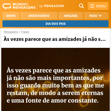
MENU
AMOR
ANIVERSÁRIO
AMIZADE
MAIS
DIA DOS PAIS
Mensagens
Frases
REFLEXÃO
AGRADECIMENTO
Às vezes parece que as amizades já não s...
SAUDADE
OTIMISMO
NAMORO
VER TODAS