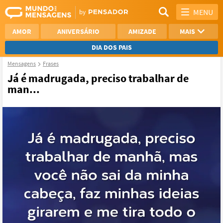
MENU
AMOR
ANIVERSÁRIO
AMIZADE
MAIS
DIA DOS PAIS
Mensagens
Frases
REFLEXÃO
AGRADECIMENTO
Já é madrugada, preciso trabalhar de
man...
SAUDADE
OTIMISMO
NAMORO
VER TODAS