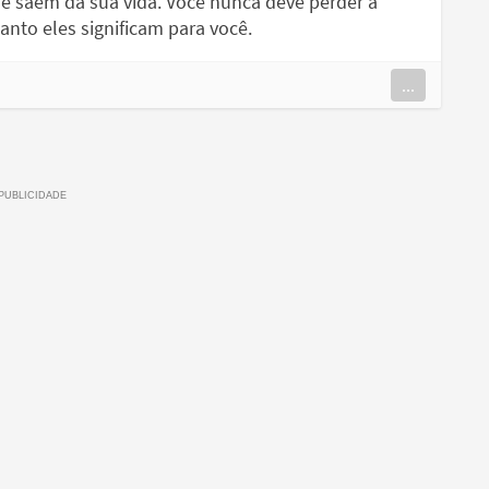
e saem da sua vida. Você nunca deve perder a
anto eles significam para você.
...