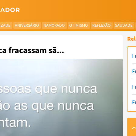
IZADE
ANIVERSÁRIO
NAMORADO
OTIMISMO
REFLEXÃO
SAUDADE
Rel
a fracassam sã...
F
F
F
F