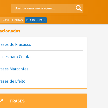
FRASES LINDAS
DIA DOS PAIS
acionadas
rases de Fracasso
rases para Celular
rases Marcantes
rases de Efeito
FRASES