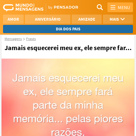
MENU
AMOR
ANIVERSÁRIO
AMIZADE
MAIS
DIA DOS PAIS
Mensagens
Frases
REFLEXÃO
AGRADECIMENTO
Jamais esquecerei meu ex, ele sempre far...
SAUDADE
OTIMISMO
NAMORO
VER TODAS