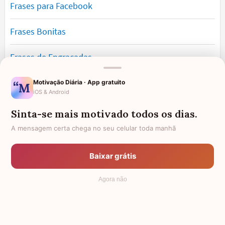
Frases para Facebook
Frases Bonitas
Frases de Engraçadas
Frases Românticas
Motivação Diária · App gratuito
iOS & Android
Frases de Reflexão
Sinta-se mais motivado todos os dias.
A mensagem certa chega no seu celular toda manhã
Frases Lindas
Baixar grátis
Frases de Vida
Agora não
© 2006 - 2026
7Graus
- Mundo das Mensagens, by Pensador: as