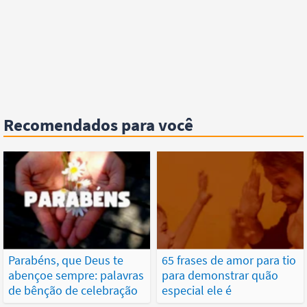
Recomendados para você
Parabéns, que Deus te
65 frases de amor para tio
abençoe sempre: palavras
para demonstrar quão
de bênção de celebração
especial ele é