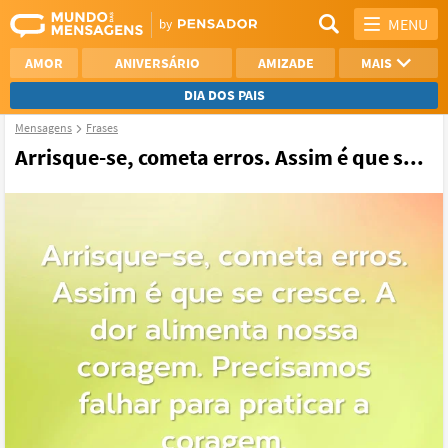
MENU
AMOR
ANIVERSÁRIO
AMIZADE
MAIS
DIA DOS PAIS
Mensagens
Frases
REFLEXÃO
AGRADECIMENTO
Arrisque-se, cometa erros. Assim é que s...
SAUDADE
OTIMISMO
NAMORO
VER TODAS