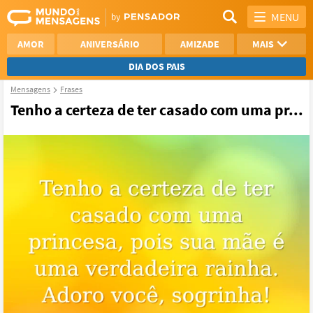
MENU
AMOR
ANIVERSÁRIO
AMIZADE
MAIS
DIA DOS PAIS
Mensagens
Frases
REFLEXÃO
AGRADECIMENTO
Tenho a certeza de ter casado com uma pr...
SAUDADE
OTIMISMO
NAMORO
VER TODAS