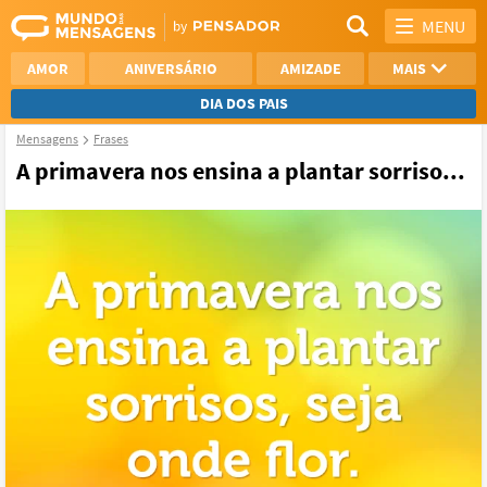
MENU
AMOR
ANIVERSÁRIO
AMIZADE
MAIS
DIA DOS PAIS
Mensagens
Frases
REFLEXÃO
AGRADECIMENTO
A primavera nos ensina a plantar sorriso...
SAUDADE
OTIMISMO
NAMORO
VER TODAS