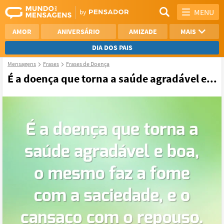
MENU
AMOR
ANIVERSÁRIO
AMIZADE
MAIS
DIA DOS PAIS
Mensagens
Frases
Frases de Doença
REFLEXÃO
AGRADECIMENTO
É a doença que torna a saúde agradável e...
SAUDADE
OTIMISMO
NAMORO
VER TODAS