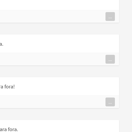
...
a.
...
a fora!
...
ra fora.