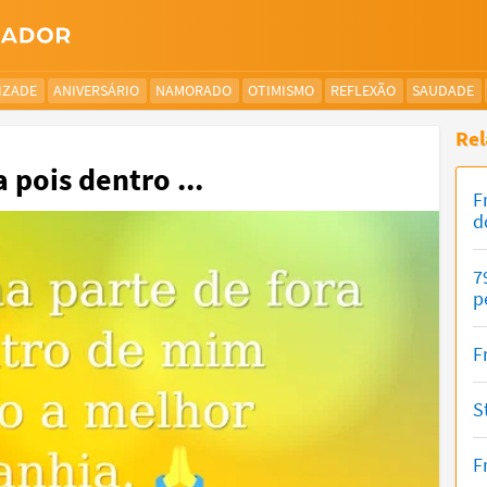
IZADE
ANIVERSÁRIO
NAMORADO
OTIMISMO
REFLEXÃO
SAUDADE
Rel
 pois dentro ...
F
d
7
p
F
S
F