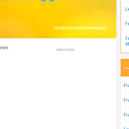
L
F
F
M
 mim
Fr
Fr
Fr