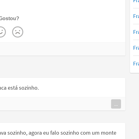
Fr
Fr
Gostou?
Fr
Fr
Fr
ca está sozinho.
...
lava sozinho, agora eu falo sozinho com um monte