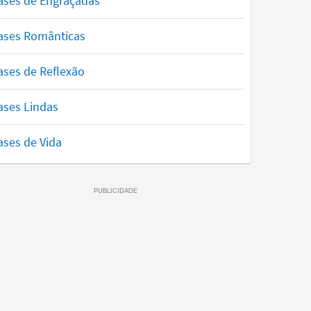
ases de Engraçadas
ases Românticas
ases de Reflexão
ases Lindas
ases de Vida