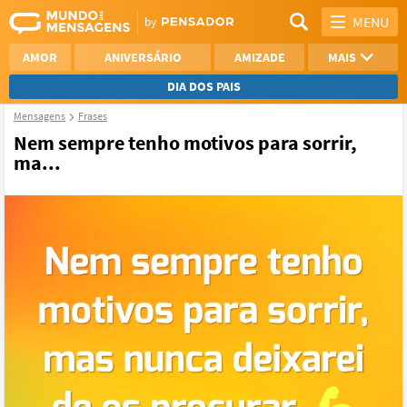
MENU
AMOR
ANIVERSÁRIO
AMIZADE
MAIS
DIA DOS PAIS
Mensagens
Frases
REFLEXÃO
AGRADECIMENTO
Nem sempre tenho motivos para sorrir,
ma...
SAUDADE
OTIMISMO
NAMORO
VER TODAS