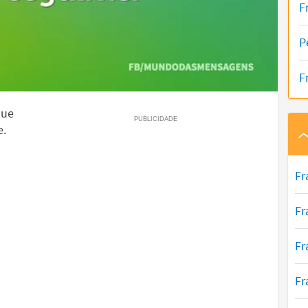
F
P
F
que
e.
Fr
Fr
Fr
Fr