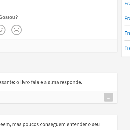
Fr
Fr
Gostou?
Fr
Fr
sante: o livro fala e a alma responde.
...
s leem, mas poucos conseguem entender o seu