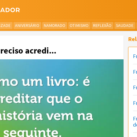
IZADE
ANIVERSÁRIO
NAMORADO
OTIMISMO
REFLEXÃO
SAUDADE
Rel
reciso acredi...
F
F
F
F
F
d