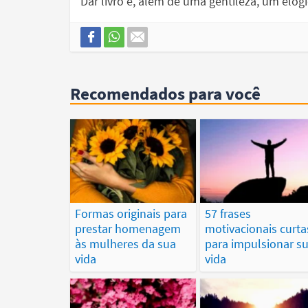
Dar livro é, além de uma gentileza, um elogi
Recomendados para você
Formas originais para
57 frases
prestar homenagem
motivacionais curta
às mulheres da sua
para impulsionar s
vida
vida