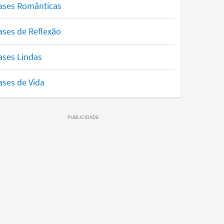
ases Românticas
ases de Reflexão
ases Lindas
ases de Vida