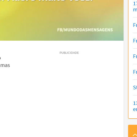
1
m
F
F
F
o
, mas
F
S
1
e