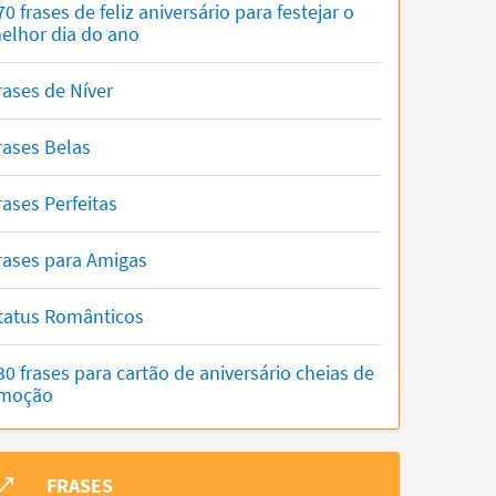
70 frases de feliz aniversário para festejar o
elhor dia do ano
rases de Níver
rases Belas
rases Perfeitas
rases para Amigas
tatus Românticos
30 frases para cartão de aniversário cheias de
moção
FRASES