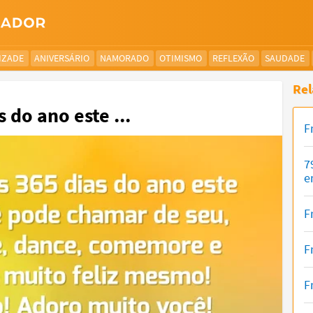
IZADE
ANIVERSÁRIO
NAMORADO
OTIMISMO
REFLEXÃO
SAUDADE
Rel
 do ano este ...
F
7
e
F
F
F