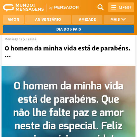
MENU
AMOR
ANIVERSÁRIO
AMIZADE
MAIS
DIA DOS PAIS
Mensagens
Frases
REFLEXÃO
AGRADECIMENTO
O homem da minha vida está de parabéns.
...
SAUDADE
OTIMISMO
NAMORO
VER TODAS