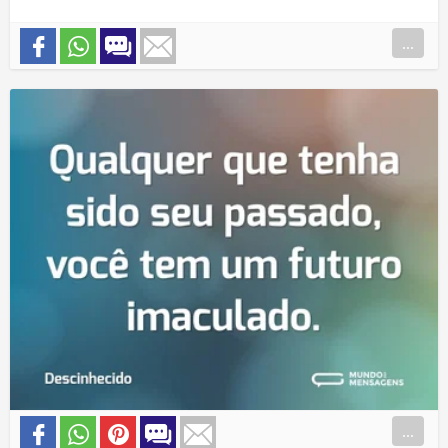
...
...