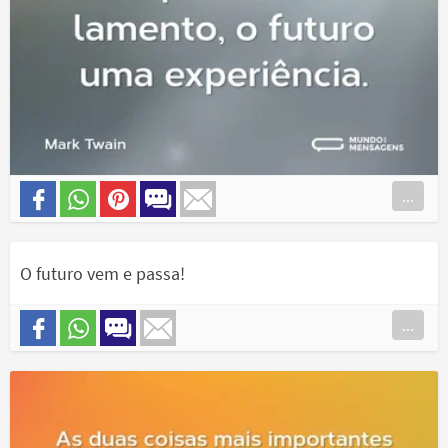
...
O futuro vem e passa!
...