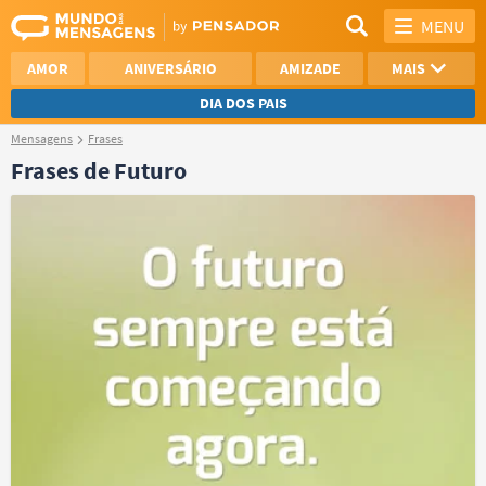
MENU
AMOR
ANIVERSÁRIO
AMIZADE
MAIS
DIA DOS PAIS
Mensagens
Frases
REFLEXÃO
AGRADECIMENTO
Frases de Futuro
SAUDADE
OTIMISMO
NAMORO
VER TODAS