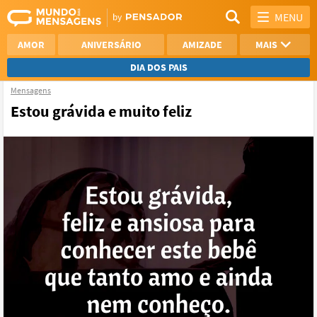
MENU
AMOR
ANIVERSÁRIO
AMIZADE
MAIS
DIA DOS PAIS
Mensagens
REFLEXÃO
AGRADECIMENTO
Estou grávida e muito feliz
SAUDADE
OTIMISMO
NAMORO
VER TODAS