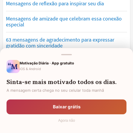
Mensagens de reflexão para inspirar seu dia
Mensagens de amizade que celebram essa conexão
especial
63 mensagens de agradecimento para expressar
gratidão com sinceridade
Mensagens de saudade que tocam o coração e
Motivação Diária · App gratuito
expressam falta
iOS & Android
Sinta-se mais motivado todos os dias.
Mensagens de otimismo que vão encher você de
confiança
A mensagem certa chega no seu celular toda manhã
Mensagens para namorado: declare o seu amor com
Baixar grátis
palavras lindas
Agora não