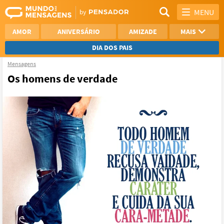
MENU
AMOR
ANIVERSÁRIO
AMIZADE
MAIS
DIA DOS PAIS
Mensagens
REFLEXÃO
AGRADECIMENTO
Os homens de verdade
SAUDADE
OTIMISMO
NAMORO
VER TODAS