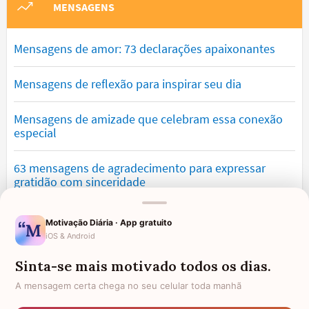
MENSAGENS
Mensagens de amor: 73 declarações apaixonantes
Mensagens de reflexão para inspirar seu dia
Mensagens de amizade que celebram essa conexão
especial
63 mensagens de agradecimento para expressar
gratidão com sinceridade
Mensagens de saudade que tocam o coração e
Motivação Diária · App gratuito
expressam falta
iOS & Android
Sinta-se mais motivado todos os dias.
Mensagens de otimismo que vão encher você de
confiança
A mensagem certa chega no seu celular toda manhã