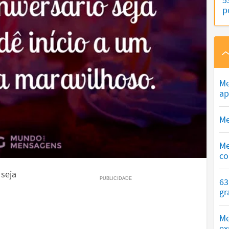
p
Me
ap
Me
Me
co
 seja
63
gr
Me
ex