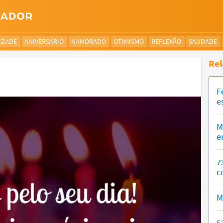
IZADE
ANIVERSÁRIO
NAMORADO
OTIMISMO
REFLEXÃO
SAUDADE
Rel
F
e
M
e
7
c
M
5