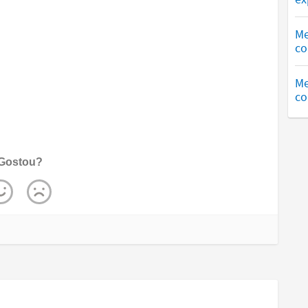
Me
co
Me
co
Gostou?