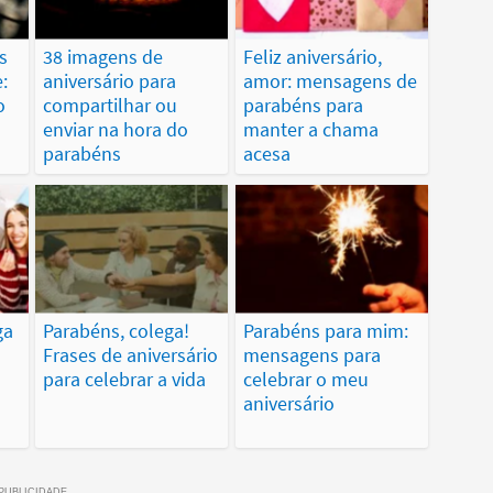
s
38 imagens de
Feliz aniversário,
:
aniversário para
amor: mensagens de
o
compartilhar ou
parabéns para
enviar na hora do
manter a chama
parabéns
acesa
ga
Parabéns, colega!
Parabéns para mim:
Frases de aniversário
mensagens para
para celebrar a vida
celebrar o meu
aniversário