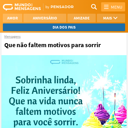
MENU
AMOR
ANIVERSÁRIO
AMIZADE
MAIS
DIA DOS PAIS
Mensagens
REFLEXÃO
AGRADECIMENTO
Que não faltem motivos para sorrir
SAUDADE
OTIMISMO
NAMORO
VER TODAS