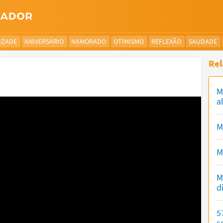
IZADE
ANIVERSÁRIO
NAMORADO
OTIMISMO
REFLEXÃO
SAUDADE
Rel
M
a
M
M
M
d
5
s