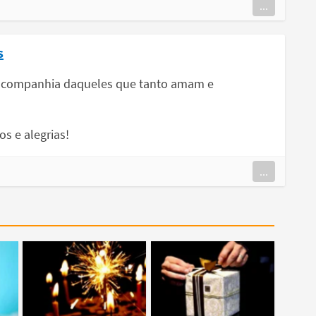
...
s
na companhia daqueles que tanto amam e
s e alegrias!
...