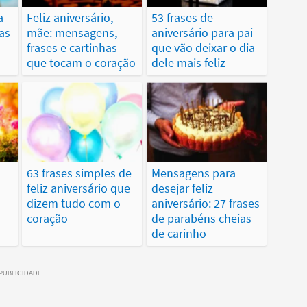
a
Feliz aniversário,
53 frases de
ças
mãe: mensagens,
aniversário para pai
frases e cartinhas
que vão deixar o dia
que tocam o coração
dele mais feliz
63 frases simples de
Mensagens para
feliz aniversário que
desejar feliz
dizem tudo com o
aniversário: 27 frases
coração
de parabéns cheias
de carinho