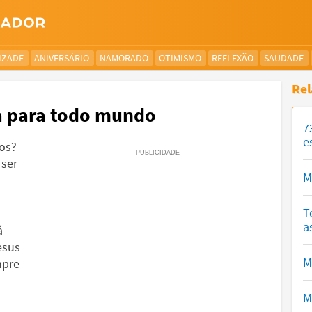
IZADE
ANIVERSÁRIO
NAMORADO
OTIMISMO
REFLEXÃO
SAUDADE
Rel
ca para todo mundo
7
e
os?
 ser
M
T
a
á
esus
M
mpre
M