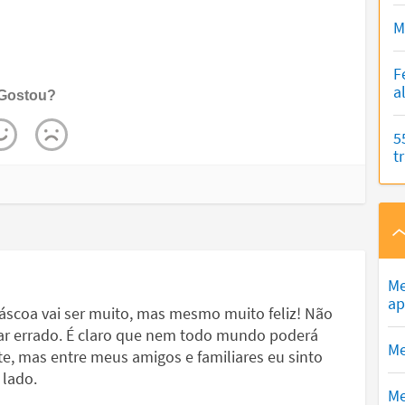
M
F
a
Gostou?
5
t
Me
ap
Páscoa vai ser muito, mas mesmo muito feliz! Não
dar errado. É claro que nem todo mundo poderá
Me
, mas entre meus amigos e familiares eu sinto
 lado.
Me