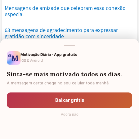
Mensagens de amizade que celebram essa conexão
especial
63 mensagens de agradecimento para expressar
gratidão com sinceridade
Mensagens de saudade que tocam o coração e
Motivação Diária · App gratuito
expressam falta
iOS & Android
Sinta-se mais motivado todos os dias.
Mensagens de otimismo que vão encher você de
confiança
A mensagem certa chega no seu celular toda manhã
Mensagens para namorado: declare o seu amor com
Baixar grátis
palavras lindas
Agora não
© 2006 - 2026
7Graus
- Mundo das Mensagens, by Pensador: as