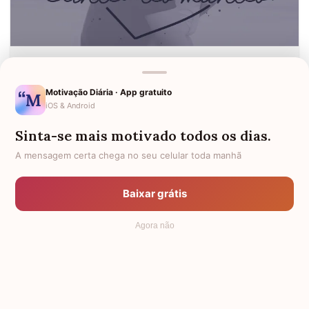
Um ser tão pequeno e, no entanto, tão especial para
mim. Amar minha filha bebê é a coisa mais linda do
Motivação Diária · App gratuito
mundo!
iOS & Android
Sinta-se mais motivado todos os dias.
A mensagem certa chega no seu celular toda manhã
Baixar grátis
Agora não