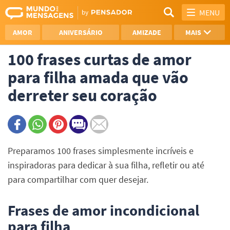
MENU
AMOR
ANIVERSÁRIO
AMIZADE
MAIS
100 frases curtas de amor
REFLEXÃO
AGRADECIMENTO
para filha amada que vão
SAUDADE
OTIMISMO
derreter seu coração
NAMORO
VER TODAS
Preparamos 100 frases simplesmente incríveis e
inspiradoras para dedicar à sua filha, refletir ou até
para compartilhar com quer desejar.
Frases de amor incondicional
para filha