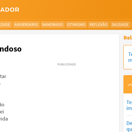
IZADE
ANIVERSÁRIO
NAMORADO
OTIMISMO
REFLEXÃO
SAUDADE
Rel
ondoso
T
m
tar
o
Te
ão
im
ei
inda
De
qu