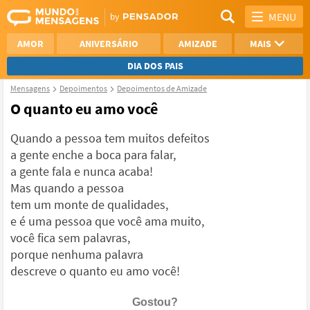
MENU
AMOR
ANIVERSÁRIO
AMIZADE
MAIS
DIA DOS PAIS
Mensagens
Depoimentos
Depoimentos de Amizade
REFLEXÃO
AGRADECIMENTO
O quanto eu amo você
SAUDADE
OTIMISMO
Quando a pessoa tem muitos defeitos
a gente enche a boca para falar,
NAMORO
VER TODAS
a gente fala e nunca acaba!
Mas quando a pessoa
tem um monte de qualidades,
e é uma pessoa que você ama muito,
você fica sem palavras,
porque nenhuma palavra
descreve o quanto eu amo você!
Gostou?