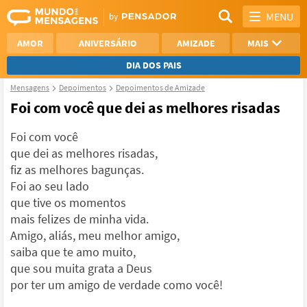
MENU
AMOR
ANIVERSÁRIO
AMIZADE
MAIS
DIA DOS PAIS
Mensagens
Depoimentos
Depoimentos de Amizade
REFLEXÃO
AGRADECIMENTO
Foi com você que dei as melhores risadas
SAUDADE
OTIMISMO
Foi com você
que dei as melhores risadas,
NAMORO
VER TODAS
fiz as melhores bagunças.
Foi ao seu lado
que tive os momentos
mais felizes de minha vida.
Amigo, aliás, meu melhor amigo,
saiba que te amo muito,
que sou muita grata a Deus
por ter um amigo de verdade como você!