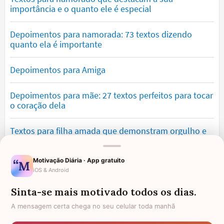
importância e o quanto ele é especial
Depoimentos para namorada: 73 textos dizendo
quanto ela é importante
Depoimentos para Amiga
Depoimentos para mãe: 27 textos perfeitos para tocar
o coração dela
Textos para filha amada que demonstram orgulho e
amor
Motivação Diária · App gratuito
Textos para irmã emocionantes com mensagens de
iOS & Android
carinho
Sinta-se mais motivado todos os dias.
Textos emocionantes para pai: mensagens de
A mensagem certa chega no seu celular toda manhã
agradecimento e amor