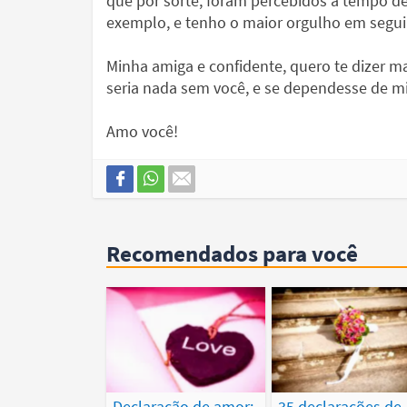
que por sorte, foram percebidos a tempo d
exemplo, e tenho o maior orgulho em segui
Minha amiga e confidente, quero te dizer 
seria nada sem você, e se dependesse de m
Amo você!
Recomendados para você
Declaração de amor:
35 declarações de