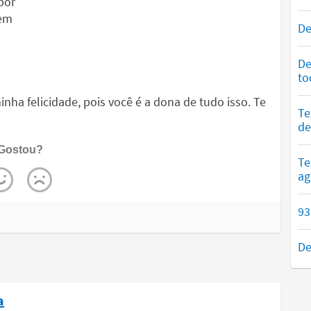
por
sem
De
De
to
ha felicidade, pois você é a dona de tudo isso. Te
Te
de
Gostou?
Te
ag
93
De
a