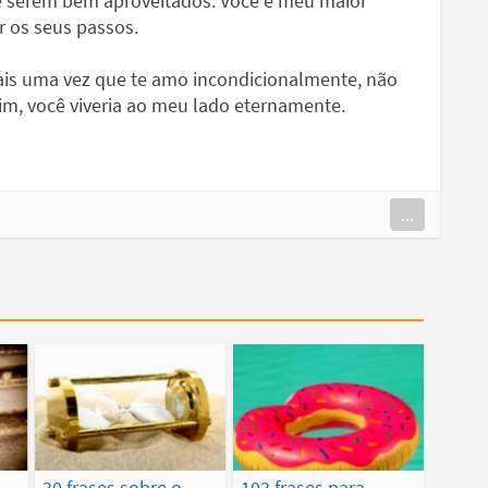
e serem bem aproveitados. Você é meu maior
r os seus passos.
mais uma vez que te amo incondicionalmente, não
im, você viveria ao meu lado eternamente.
...
30 frases sobre o
103 frases para