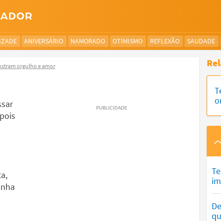
IZADE
ANIVERSÁRIO
NAMORADO
OTIMISMO
REFLEXÃO
SAUDADE
Rel
nstram orgulho e amor
T
o
ssar
 pois
u
Te
a,
im
inha
De
qu