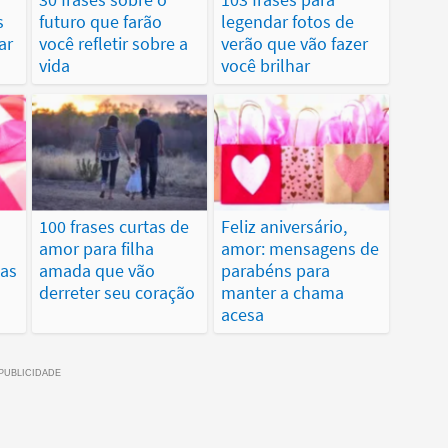
s
futuro que farão
legendar fotos de
ar
você refletir sobre a
verão que vão fazer
vida
você brilhar
100 frases curtas de
Feliz aniversário,
amor para filha
amor: mensagens de
tas
amada que vão
parabéns para
derreter seu coração
manter a chama
acesa