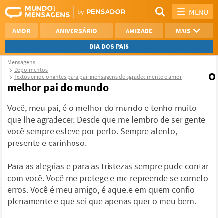
MENU
AMOR
ANIVERSÁRIO
AMIZADE
MAIS
DIA DOS PAIS
Mensagens
REFLEXÃO
AGRADECIMENTO
Depoimentos
O
Textos emocionantes para pai: mensagens de agradecimento e amor
melhor pai do mundo
SAUDADE
OTIMISMO
Você, meu pai, é o melhor do mundo e tenho muito
NAMORO
VER TODAS
que lhe agradecer. Desde que me lembro de ser gente
você sempre esteve por perto. Sempre atento,
presente e carinhoso.
Para as alegrias e para as tristezas sempre pude contar
com você. Você me protege e me repreende se cometo
erros. Você é meu amigo, é aquele em quem confio
plenamente e que sei que apenas quer o meu bem.