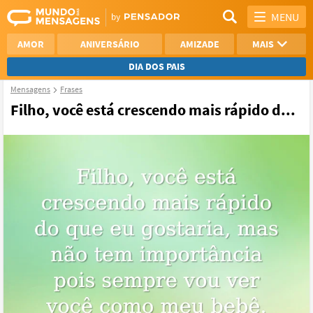
MENU
AMOR
ANIVERSÁRIO
AMIZADE
MAIS
DIA DOS PAIS
Mensagens
Frases
REFLEXÃO
AGRADECIMENTO
Filho, você está crescendo mais rápido d...
SAUDADE
OTIMISMO
NAMORO
VER TODAS