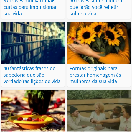
57 frases motivacionais
30 frases sobre o futuro
curtas para impulsionar
que farão você refletir
sua vida
sobre a vida
40 fantásticas frases de
Formas originais para
sabedoria que são
prestar homenagem às
verdadeiras lições de vida
mulheres da sua vida