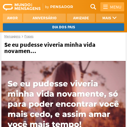
MENU
AMOR
ANIVERSÁRIO
AMIZADE
MAIS
DIA DOS PAIS
Mensagens
Frases
REFLEXÃO
AGRADECIMENTO
Se eu pudesse viveria minha vida
novamen...
SAUDADE
OTIMISMO
NAMORO
VER TODAS