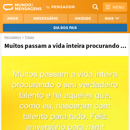
MENU
AMOR
ANIVERSÁRIO
AMIZADE
MAIS
DIA DOS PAIS
Mensagens
Frases
REFLEXÃO
AGRADECIMENTO
Muitos passam a vida inteira procurando ...
SAUDADE
OTIMISMO
NAMORO
VER TODAS