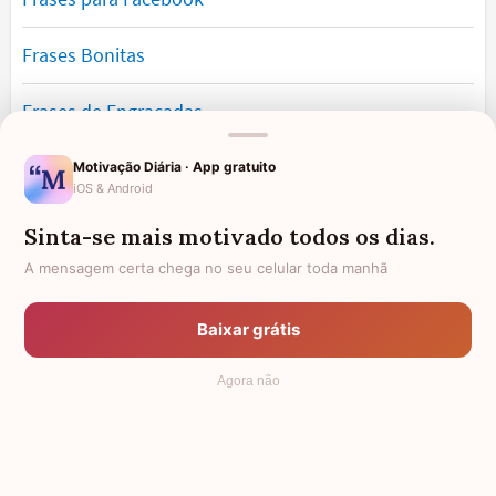
Frases Bonitas
Frases de Engraçadas
Frases Românticas
Motivação Diária · App gratuito
iOS & Android
Frases de Reflexão
Sinta-se mais motivado todos os dias.
A mensagem certa chega no seu celular toda manhã
Frases Lindas
Baixar grátis
Frases de Vida
Agora não
© 2006 - 2026
7Graus
- Mundo das Mensagens, by Pensador: as
mais lindas mensagens da internet.