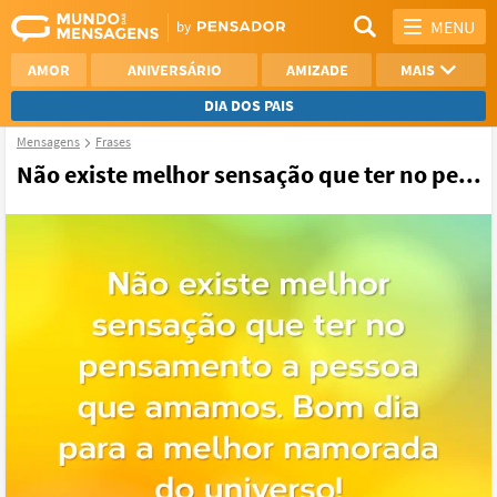
MENU
AMOR
ANIVERSÁRIO
AMIZADE
MAIS
DIA DOS PAIS
Mensagens
Frases
REFLEXÃO
AGRADECIMENTO
Não existe melhor sensação que ter no pe...
SAUDADE
OTIMISMO
NAMORO
VER TODAS