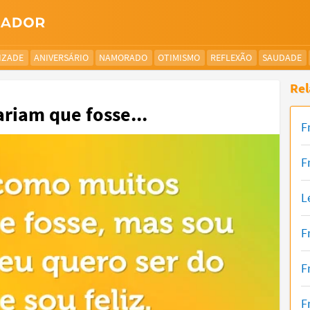
IZADE
ANIVERSÁRIO
NAMORADO
OTIMISMO
REFLEXÃO
SAUDADE
Rel
riam que fosse...
F
F
L
F
F
F