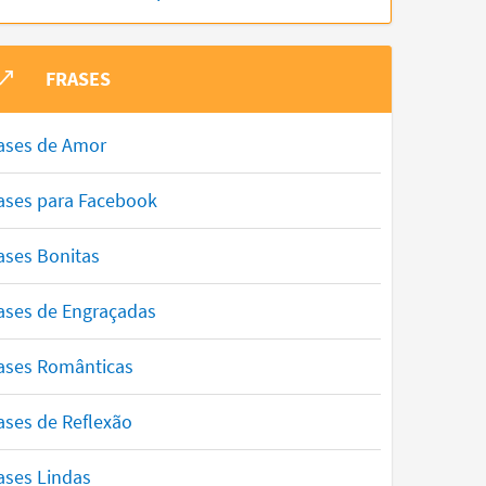
FRASES
ases de Amor
ases para Facebook
ases Bonitas
ases de Engraçadas
ases Românticas
ases de Reflexão
ases Lindas