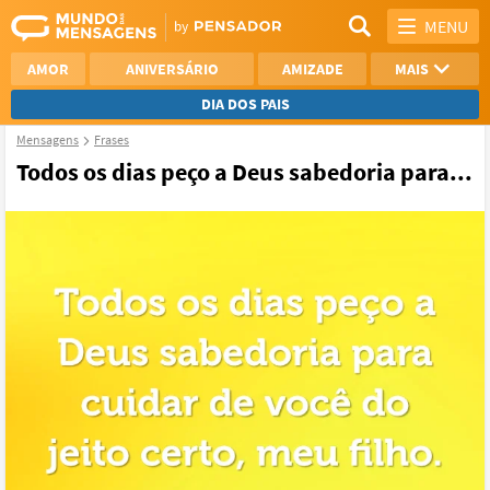
MENU
AMOR
ANIVERSÁRIO
AMIZADE
MAIS
DIA DOS PAIS
Mensagens
Frases
REFLEXÃO
AGRADECIMENTO
Todos os dias peço a Deus sabedoria para...
SAUDADE
OTIMISMO
NAMORO
VER TODAS