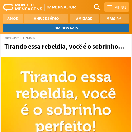
MENU
AMOR
ANIVERSÁRIO
AMIZADE
MAIS
DIA DOS PAIS
Mensagens
Frases
REFLEXÃO
AGRADECIMENTO
Tirando essa rebeldia, você é o sobrinho...
SAUDADE
OTIMISMO
NAMORO
VER TODAS