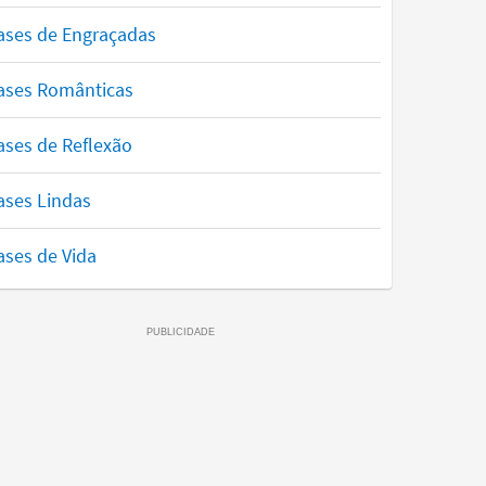
ases de Engraçadas
ases Românticas
ases de Reflexão
ases Lindas
ases de Vida