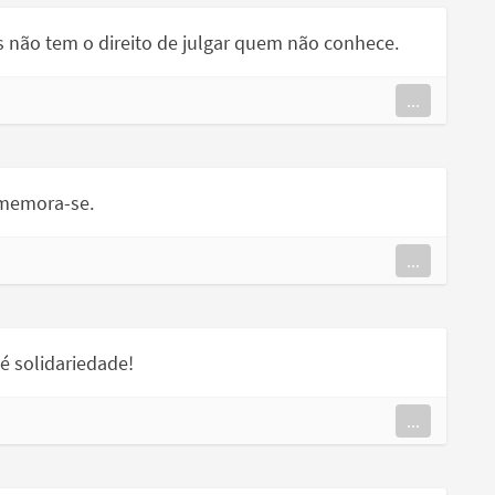
s não tem o direito de julgar quem não conhece.
...
omemora-se.
...
é solidariedade!
...