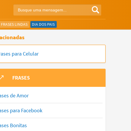
FRASES LINDAS
DIA DOS PAIS
acionadas
rases para Celular
FRASES
ases de Amor
ases para Facebook
ases Bonitas