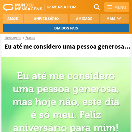
MENU
AMOR
ANIVERSÁRIO
AMIZADE
MAIS
DIA DOS PAIS
Mensagens
Frases
REFLEXÃO
AGRADECIMENTO
Eu até me considero uma pessoa generosa...
SAUDADE
OTIMISMO
NAMORO
VER TODAS