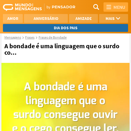
MENU
AMOR
ANIVERSÁRIO
AMIZADE
MAIS
DIA DOS PAIS
Mensagens
Frases
Frases de Bondade
REFLEXÃO
AGRADECIMENTO
A bondade é uma linguagem que o surdo
co...
SAUDADE
OTIMISMO
NAMORO
VER TODAS