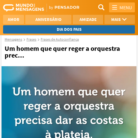
MENU
AMOR
ANIVERSÁRIO
AMIZADE
MAIS
DIA DOS PAIS
Mensagens
Frases
Frases de Autoconfiança
REFLEXÃO
AGRADECIMENTO
Um homem que quer reger a orquestra
prec...
SAUDADE
OTIMISMO
NAMORO
VER TODAS