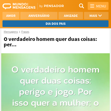
MENU
AMOR
ANIVERSÁRIO
AMIZADE
MAIS
DIA DOS PAIS
Mensagens
Frases
REFLEXÃO
AGRADECIMENTO
O verdadeiro homem quer duas coisas:
per...
SAUDADE
OTIMISMO
NAMORO
VER TODAS