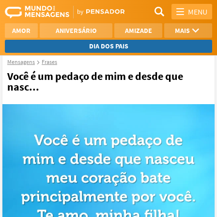
MENU
AMOR
ANIVERSÁRIO
AMIZADE
MAIS
DIA DOS PAIS
Mensagens
Frases
REFLEXÃO
AGRADECIMENTO
Você é um pedaço de mim e desde que
nasc...
SAUDADE
OTIMISMO
NAMORO
VER TODAS