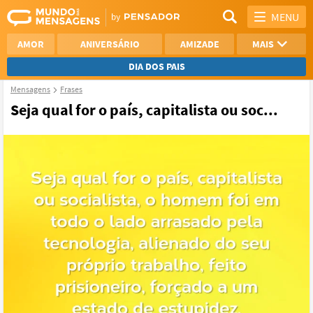
MENU
AMOR
ANIVERSÁRIO
AMIZADE
MAIS
DIA DOS PAIS
Mensagens
Frases
REFLEXÃO
AGRADECIMENTO
Seja qual for o país, capitalista ou soc...
SAUDADE
OTIMISMO
NAMORO
VER TODAS