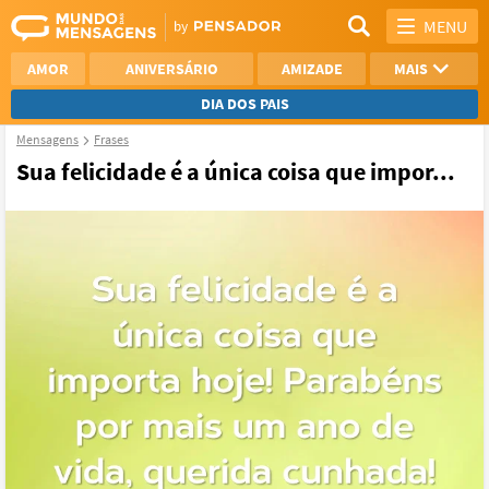
MENU
AMOR
ANIVERSÁRIO
AMIZADE
MAIS
DIA DOS PAIS
Mensagens
Frases
REFLEXÃO
AGRADECIMENTO
Sua felicidade é a única coisa que impor...
SAUDADE
OTIMISMO
NAMORO
VER TODAS