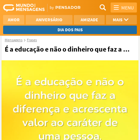
MENU
AMOR
ANIVERSÁRIO
AMIZADE
MAIS
DIA DOS PAIS
Mensagens
Frases
REFLEXÃO
AGRADECIMENTO
É a educação e não o dinheiro que faz a ...
SAUDADE
OTIMISMO
NAMORO
VER TODAS