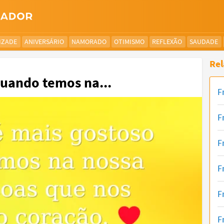
IZADE
ANIVERSÁRIO
NAMORADO
OTIMISMO
REFLEXÃO
SAUDADE
Rel
quando temos na...
F
F
F
F
F
F