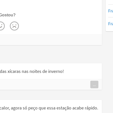
Fr
Gostou?
Fr
as xícaras nas noites de inverno!
...
calor, agora só peço que essa estação acabe rápido.