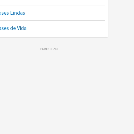
ases Lindas
ases de Vida