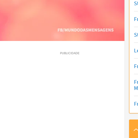
S
F
S
L
F
F
M
F