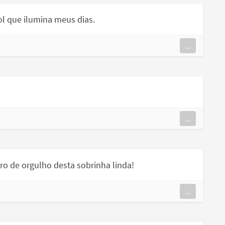
ol que ilumina meus dias.
...
...
ro de orgulho desta sobrinha linda!
...