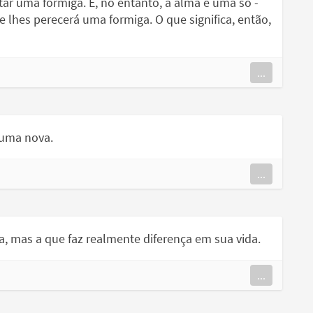
uma formiga. E, no entanto, a alma é uma só -
lhes perecerá uma formiga. O que significa, então,
...
 uma nova.
...
, mas a que faz realmente diferença em sua vida.
...