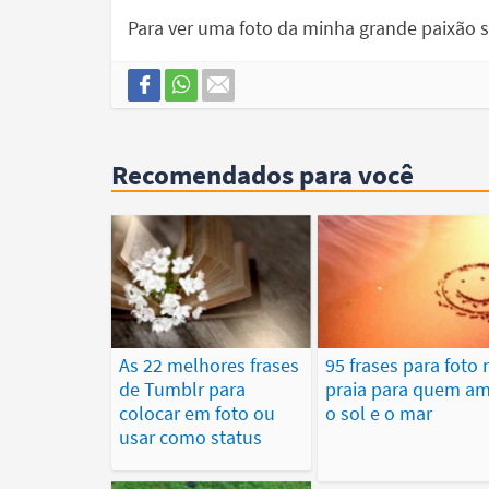
Para ver uma foto da minha grande paixão só
Recomendados para você
As 22 melhores frases
95 frases para foto 
de Tumblr para
praia para quem a
colocar em foto ou
o sol e o mar
usar como status