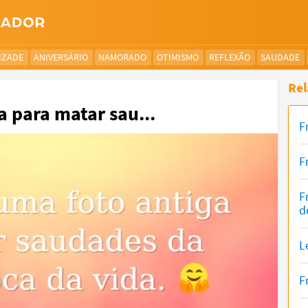
IZADE
ANIVERSÁRIO
NAMORADO
OTIMISMO
REFLEXÃO
SAUDADE
Rel
 para matar sau...
F
F
F
d
L
F