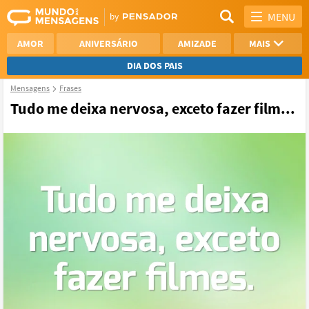
MENU
AMOR
ANIVERSÁRIO
AMIZADE
MAIS
DIA DOS PAIS
Mensagens
Frases
REFLEXÃO
AGRADECIMENTO
Tudo me deixa nervosa, exceto fazer film...
SAUDADE
OTIMISMO
NAMORO
VER TODAS